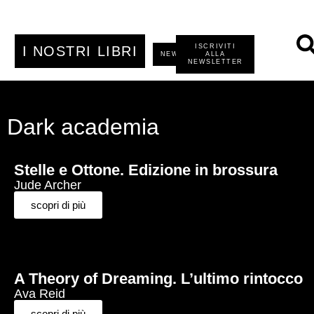
ISCRIVITI
I NOSTRI LIBRI
NEWS
ALLA
NEWSLETTER
Dark academia
Stelle e Ottone. Edizione in brossura
Jude Archer
scopri di più
A Theory of Dreaming. L’ultimo rintocco
Ava Reid
scopri di più