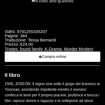
Sfoglia l'anteprima
ISBN: 9791255335207
Pagine: 384
Traduzione: Tessa Bernardi
Prezzo: €24.00
Tropes:
found family
,
K-Drama
,
Murder Mystery
Compra online
Il libro
1506, JOSEON. Il regno vive sotto il giogo del tirannico re
Yeonsan, assistendo impotente mentre il sovrano
confisca le terre per il proprio piacere, proibisce e brucia i
libri, rapisce donne e ragazze e le sottopone ad abusi