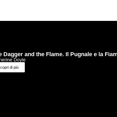
e Dagger and the Flame. Il Pugnale e la Fi
herine Doyle
copri di più