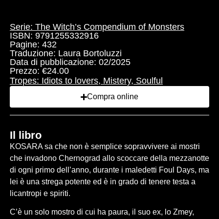
Sfoglia l'anteprima
Serie:
The Witch’s Compendium of Monsters
ISBN: 9791255332916
Pagine: 432
Traduzione: Laura Bortoluzzi
Data di pubblicazione: 02/2025
Prezzo: €24.00
Tropes:
Idiots to lovers
,
Mistery
,
Soulful
Compra online
Il libro
KOSARA sa che non è semplice sopravvivere ai mostri
che invadono Chernograd allo scoccare della mezzanotte
di ogni primo dell’anno, durante i maledetti Foul Days, ma
lei è una strega potente ed è in grado di tenere testa a
licantropi e spiriti.
C’è un solo mostro di cui ha paura, il suo ex, lo Zmey,