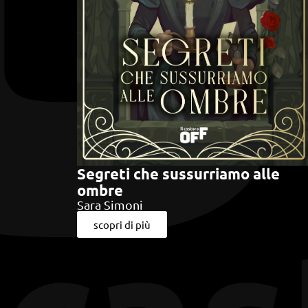
Segreti che sussurriamo alle
ombre
Sara Simoni
scopri di più