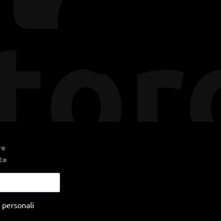
re
te
 personali