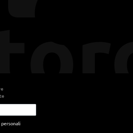
re
te
 personali